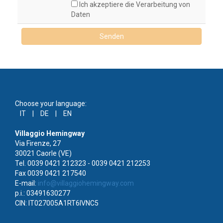
Ich akzeptiere die Verarbeitung von
Daten
Senden
Choose your language:
IT
|
DE
|
EN
Villaggio Hemingway
Via Firenze, 27
30021 Caorle (VE)
Tel. 0039 0421 212323 - 0039 0421 212253
Fax 0039 0421 217540
E-mail:
info@villaggiohemingway.com
p.i.: 03491630277
CIN: IT027005A1RT6IVNC5